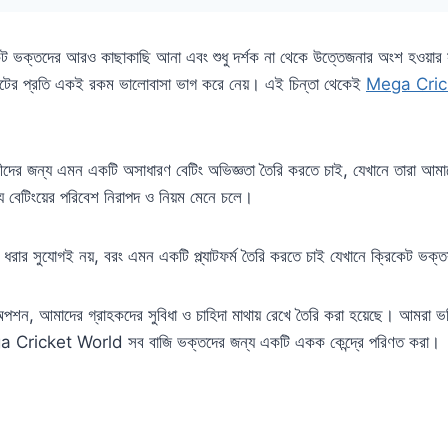
ট ভক্তদের আরও কাছাকাছি আনা এবং শুধু দর্শক না থেকে উত্তেজনার অংশ হওয়ার সু
িকেটের প্রতি একই রকম ভালোবাসা ভাগ করে নেয়। এই চিন্তা থেকেই
Mega Cric
ের জন্য এমন একটি অসাধারণ বেটিং অভিজ্ঞতা তৈরি করতে চাই, যেখানে তারা আমাদের
বেটিংয়ের পরিবেশ নিরাপদ ও নিয়ম মেনে চলে।
 বাজি ধরার সুযোগই নয়, বরং এমন একটি প্ল্যাটফর্ম তৈরি করতে চাই যেখানে ক্রিকেট
র অপশন, আমাদের গ্রাহকদের সুবিধা ও চাহিদা মাথায় রেখে তৈরি করা হয়েছে। আমরা ভবি
ga Cricket World সব বাজি ভক্তদের জন্য একটি একক কেন্দ্রে পরিণত করা।