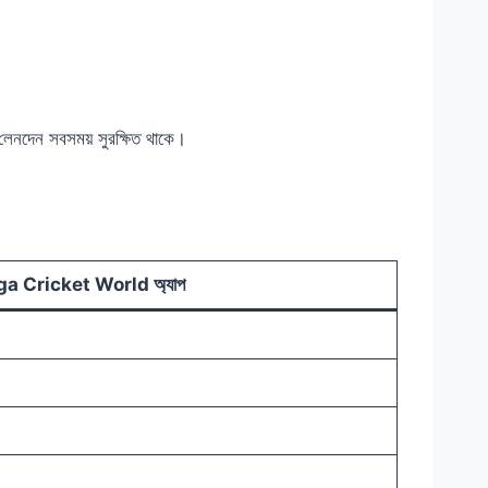
লেনদেন সবসময় সুরক্ষিত থাকে।
a Cricket World অ্যাপ