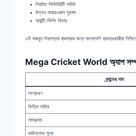
নিয়মিত সিকিউরিটি অডিট
উন্নত ফায়ারওয়াল সুরক্ষা
অ্যান্টি-ফিশিং ফিচার
এই মজবুত নিরাপত্তা ব্যবস্থার জন্য বাংলাদেশি ব্যবহারকারীরা 
Mega Cricket World অ্যাপ সর্ম্পক
ব্র্যান্ডের নাম
সংস্করণ
ভিত্তি তারিখ
সামঞ্জস্য
ডাউনলোড মূল্য