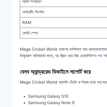
অ্যাপ সংস্করণ
অপারেটিং সিস্টেম
RAM
মেমরি স্পেস
Mega Cricket World অ্যাপের কর্মক্ষমতা আর ব্যবহারযোগ্যতা অন
ভিজ্যুয়াল অভিজ্ঞতার জন্য, বড় স্ক্রিন আর উচ্চ রেজোলিউশন-সহ স্মা
যেসব অ্যান্ড্রয়েড ডিভাইসে সাপোর্ট করে
Mega Cricket World অ্যাপটা হেঁচকি বা ফ্রিজ ছাড়া মসৃণভাবে ক
Samsung Galaxy S10
Samsung Galaxy Note 9