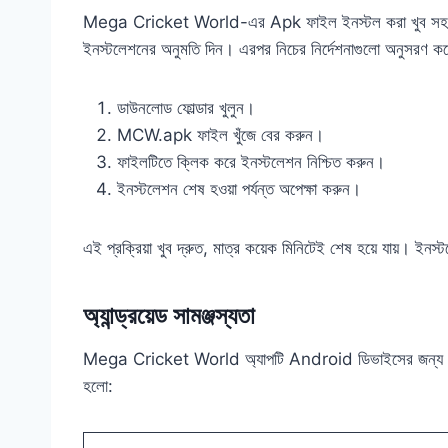
Mega Cricket World-এর Apk ফাইল ইনস্টল করা খুব সহজ, যদ
ইনস্টলেশনের অনুমতি দিন। এরপর নিচের নির্দেশনাগুলো অনুসরণ ক
ডাউনলোড ফোল্ডার খুলুন।
MCW.apk ফাইল খুঁজে বের করুন।
ফাইলটিতে ক্লিক করে ইনস্টলেশন নিশ্চিত করুন।
ইনস্টলেশন শেষ হওয়া পর্যন্ত অপেক্ষা করুন।
এই প্রক্রিয়া খুব দ্রুত, মাত্র কয়েক মিনিটেই শেষ হয়ে যায়। 
অ্যান্ড্রয়েড সামঞ্জস্যতা
Mega Cricket World অ্যাপটি Android ডিভাইসের জন্য অপ্টিম
হলো: