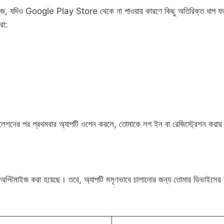
িও Google Play Store থেকে না পাওয়ার কারণে কিছু অতিরিক্ত ধাপ ফলো 
রো:
ইনস্টলেশনের পর প্রথমবার অ্যাপটি ওপেন করলে, তোমাকে লগ ইন বা রেজিস্ট্রেশন ক
াইজ করা হয়েছে। তবে, অ্যাপটি মসৃণভাবে চালানোর জন্য তোমার ডিভাইসের ন