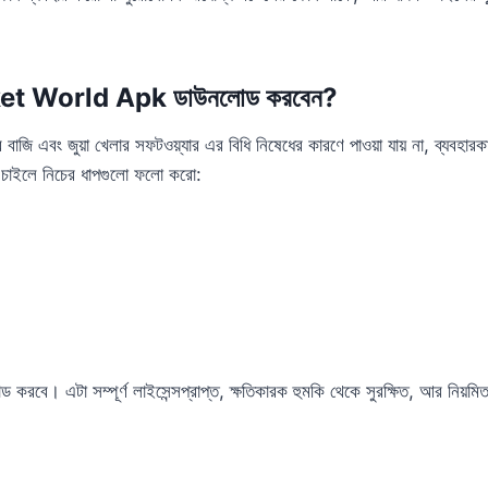
ket World Apk ডাউনলোড করবেন?
এবং জুয়া খেলার সফটওয়্যার এর বিধি নিষেধের কারণে পাওয়া যায় না, ব্যবহারক
লে নিচের ধাপগুলো ফলো করো:
করবে। এটা সম্পূর্ণ লাইসেন্সপ্রাপ্ত, ক্ষতিকারক হুমকি থেকে সুরক্ষিত, আর নিয়ম