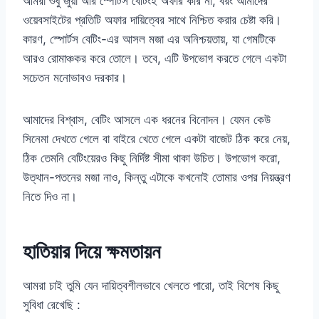
আমরা শুধু জুয়া আর স্পোর্টস বেটিংই অফার করি না, বরং আমাদের
ওয়েবসাইটের প্রতিটি অফার দায়িত্বের সাথে নিশ্চিত করার চেষ্টা করি।
কারণ, স্পোর্টস বেটিং-এর আসল মজা এর অনিশ্চয়তায়, যা গেমটিকে
আরও রোমাঞ্চকর করে তোলে। তবে, এটি উপভোগ করতে গেলে একটা
সচেতন মনোভাবও দরকার।
আমাদের বিশ্বাস, বেটিং আসলে এক ধরনের বিনোদন। যেমন কেউ
সিনেমা দেখতে গেলে বা বাইরে খেতে গেলে একটা বাজেট ঠিক করে নেয়,
ঠিক তেমনি বেটিংয়েরও কিছু নির্দিষ্ট সীমা থাকা উচিত। উপভোগ করো,
উত্থান-পতনের মজা নাও, কিন্তু এটাকে কখনোই তোমার ওপর নিয়ন্ত্রণ
নিতে দিও না।
হাতিয়ার দিয়ে ক্ষমতায়ন
আমরা চাই তুমি যেন দায়িত্বশীলভাবে খেলতে পারো, তাই বিশেষ কিছু
সুবিধা রেখেছি :